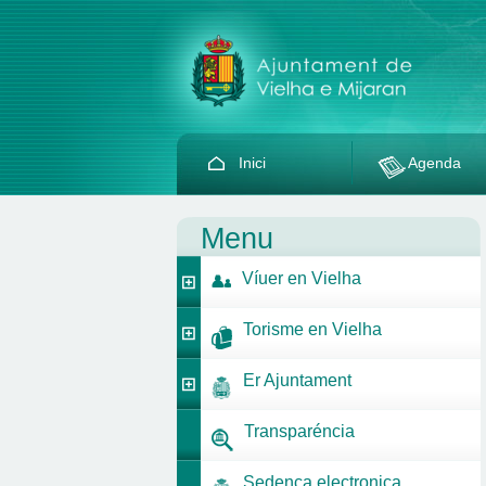
Inici
Agenda
Menu
Víuer en Vielha
Torisme en Vielha
Er Ajuntament
Transparéncia
Sedença electronica