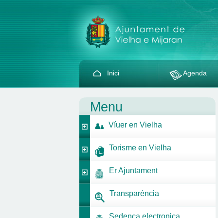
Inici
Agenda
Menu
Víuer en Vielha
Torisme en Vielha
Er Ajuntament
Transparéncia
Sedença electronica