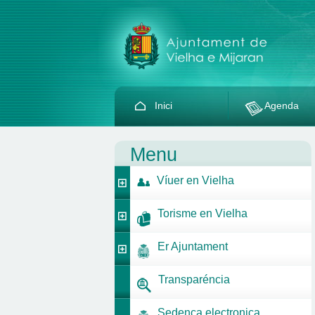
Inici
Agenda
Menu
Víuer en Vielha
Torisme en Vielha
Er Ajuntament
Transparéncia
Sedença electronica