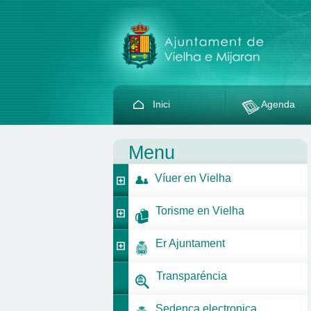
Inici
Agenda
Menu
Víuer en Vielha
Torisme en Vielha
Er Ajuntament
Transparéncia
Sedença electronica