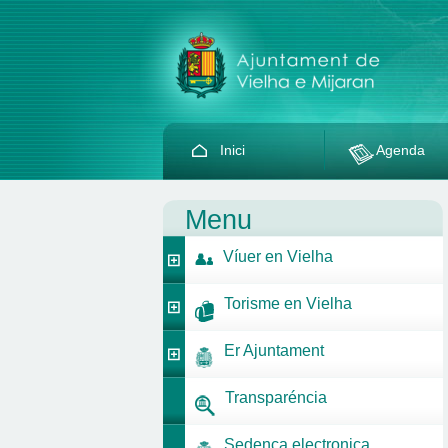
Inici
Agenda
Menu
Víuer en Vielha
Torisme en Vielha
Er Ajuntament
Transparéncia
Sedença electronica