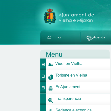
Inici
Agenda
Menu
Víuer en Vielha
Torisme en Vielha
Er Ajuntament
Transparéncia
Sedença electronica