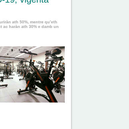
uriràn ath 50%, mentre qu’eth
ent ac haràn ath 30% e damb un