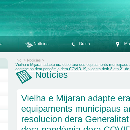
da
Notícies
Guida
Ma
Inici
>
Notícies
>
Vielha e Mijaran adapte era dubertura des equipaments municipaus a
contencion dera pandémia dera COVID-19, vigenta deth 8 ath 21 de
Notícies
Vielha e Mijaran adapte er
equipaments municipaus a
resolucion dera Generalita
dera pandémia dera COVID