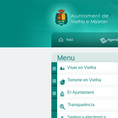
Inici
Agen
Menu
Víuer en Vielha
Torisme en Vielha
Er Ajuntament
Transparéncia
Sedença electronica