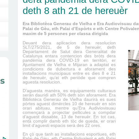
deth 8 ath 21 de hereuèr
Era Bibliotèca Generau de Vielha e Era Audiovisuau da
Palai de Gèu, eth Palai d’Espòrts e eth Centre Polival
maxim de 5 persones per classa dirigida
Deuant dera aplicacion dera resolucion
SLT/275/2021, de 5 de hereuèr, deth
Departament de Salut dera Generalitat de
Catalunya entara contencion des bròts dera
pandémia dera COVID-19 en territòri, er
Ajuntament de Vielha e Mijaran a adaptat es
condicions de dubertura e aforament des
installacions municipaus entre es dies 8 e 21
de hereuèr, qu’ei eth periòde que compren
aguesta resolucion.
D’aguesta manèra, es equipaments culturaus
seràn dauridi ath 50% deth sòn aforament. Era
Bibliotèca Generau d
e Vielha
daurirà es sues
pòrtes aguest dimèrcles 10 de hereuèr en sòn
orari abituau, mentre qu’Era Audiviovisuau
començarà a projectar pellicules a compdar
d’aguest dissabte, 13 de hereuèr. En tot cas,
entà complir damb eth tòc de queda, er orari
limit d’aguesti espacis serà des 22 ores.
En çò que tanh as installacions esportiues, eth
Palai de Gèu, eth Centre Polivalent e eth Palai