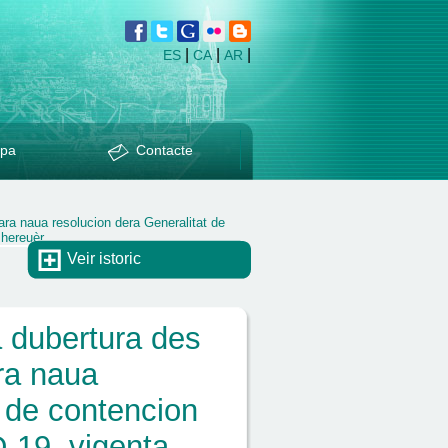
|
|
|
ES
CA
AR
pa
Contacte
ra naua resolucion dera Generalitat de
 hereuèr
Veir istoric
a dubertura des
ra naua
t de contencion
-19, vigenta