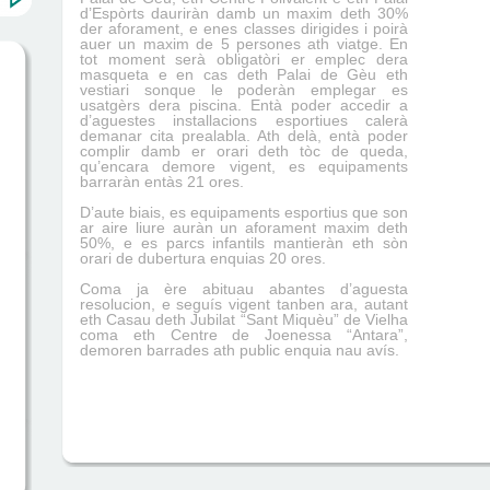
d’Espòrts dauriràn damb un maxim deth 30%
der aforament, e enes classes dirigides i poirà
auer un maxim de 5 persones ath viatge. En
tot moment serà obligatòri er emplec dera
masqueta e en cas deth Palai de Gèu eth
vestiari sonque le poderàn emplegar es
usatgèrs dera piscina. Entà poder accedir a
d’aguestes installacions esportiues calerà
demanar cita prealabla. Ath delà, entà poder
complir damb er orari deth tòc de queda,
qu’encara demore vigent, es equipaments
barraràn entàs 21 ores.
D’aute biais, es equipaments esportius que son
ar aire liure auràn un aforament maxim deth
50%, e es parcs infantils mantieràn eth sòn
orari de dubertura enquias 20 ores.
Coma ja ère abituau abantes d’aguesta
resolucion, e seguís vigent tanben ara, autant
eth Casau deth Jubilat “Sant Miquèu” de Vielha
coma eth Centre de Joenessa “Antara”,
demoren barrades ath public enquia nau avís.