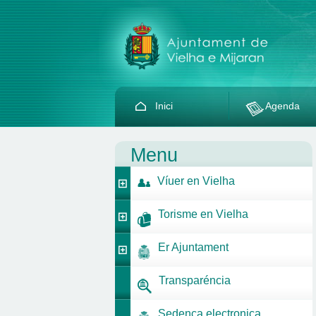
Inici
Agenda
Menu
Víuer en Vielha
Torisme en Vielha
Er Ajuntament
Transparéncia
Sedença electronica