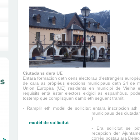
Ciutadans dera UE
Entara formacion deth cens electorau d’estrangèrs europ
de cara as pròplèus eleccions municipaus deth 24 de m
Union Europèa (UE) residents en municipi de Vielha 
requisits entà èster electors exigidi as espanhòus, pod
tostemp que complisquen damb eth següent tramit.
- Ramplir eth modèl de sollicitut entara inscripcion ath
municipaus des ciutadan
)
modèl de sollicitut
- Era sollicitut se pò
recepcion der Ajuntam
corrèu postau ara Deleg