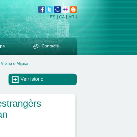
|
|
|
ES
CA
AR
pa
Contacte
 Vielha e Mijaran
Veir istoric
estrangèrs
an