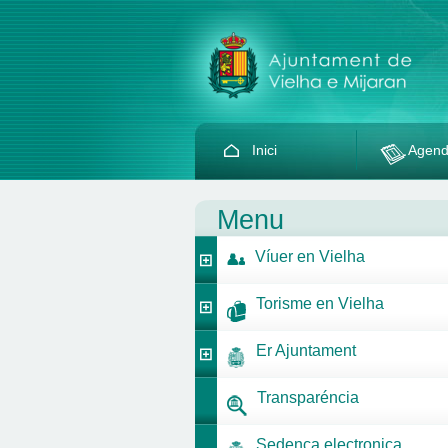
Inici
Agen
Menu
Víuer en Vielha
Torisme en Vielha
Er Ajuntament
Transparéncia
Sedença electronica