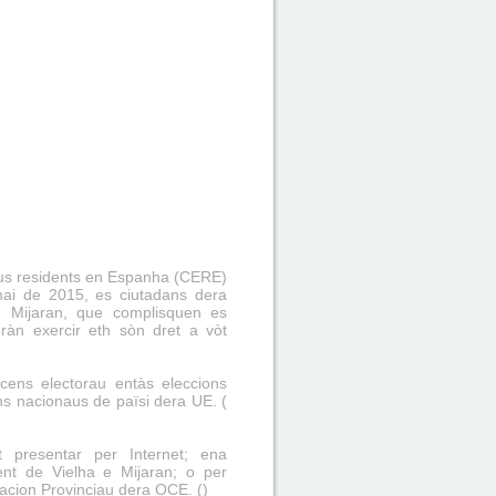
èus residents en Espanha (CERE)
ai de 2015, es ciutadans dera
e Mijaran, que complisquen es
eràn exercir eth sòn dret a vòt
 cens electorau entàs eleccions
s nacionaus de païsi dera UE. (
t presentar per Internet
; ena
ent de Vielha e Mijaran; o per
acion Provinciau dera OCE. (
)