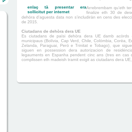
enlaç tà presentar era
Arrebrembam qu’eth termi
sollicitut per internet
finalize eth 30 de de
dehòra d’aguesta data non s’includiràn en cens des elec
de 2015.
Ciutadans de dehòra dera UE
Es ciutadans de païsi dehòra dera UE damb acòrds de
municipaus (Bolívia, Cap Verd, Chile, Colómbia, Corèa, E
Zelanda, Paraguai, Peró e Trinitat e Tobago), que sigue
siguen en possession dera autorizacion de residénc
legauments en Espanha pendent cinc ans (tres en cas d
complissen eth madeish tramit exigit as ciutadans dera UE,