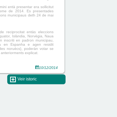
ni entà presentar era sollicitut
seme de 2014. Es presentades
cions municipaus deth 24 de mai
 reciprocitat entàs eleccions
quator, Islàndia, Norvègia, Naua
n inscriti en padron municipau,
ia en Espanha e agen residit
es noruècs), poderàn votar se
 anteriorments explicat.
10/12/2014
Veir istoric