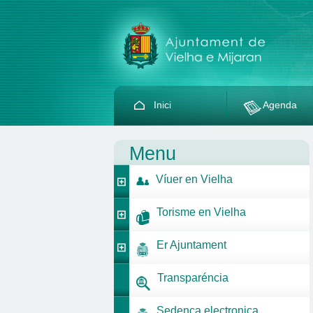
Inici
Agenda
Menu
Víuer en Vielha
Torisme en Vielha
Er Ajuntament
Transparéncia
Sedença electronica