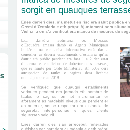
sorgit en quauques terrass
Enes darrèri dies, s’a metut en risc era salut publica e
Grèmi d’Ostalaria e eth pròpri Ajuntament pera situac
Vielha, a on s’a verificat era manca de mesures de seg
Era darrèra setmana es Mossos
d’
Esquadra
amassa damb es Agents Municipaus
inicièren ua campanha informativa entà dar a
conéisher as diuèrsi establiments d’ostalaria qu’an
daurit ath public pendent era fasa 1 e 2 der estat
d’alarma, es condicions de dubertura des terrasses,
que se limite per Orde Ministeriau ath 50% dera
aucupacion de taules e cagires dera licéncia
municipau der an 2019.
Se verifiquèc que quauqui establiments
variauen pendent era jornada eth nombre de
taules e cagires en tot incrementar er
aforament
as madeishi nivèus que pendent er
an anterior, sense respectar era distancia de
seguretat interpersonau e qu’es clients
siguessen seigudi.
Enes darrèri dies s’an arrecebut reïterades
quèishes per part dera ciutadania e deth pròpri