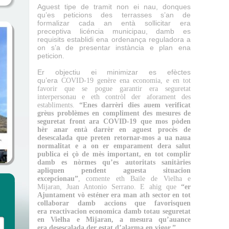
Aguest tipe de tramit non ei nau, donques
qu’es peticions des terrasses s’an de
formalizar cada an entà sollicitar era
preceptiva
licéncia municipau, damb es
requisits establidi ena ordenança reguladora a
on s’a de presentar instància e plan
ena
peticion.
Er objectiu ei minimizar es efèctes
qu’era
COVID
-19 genère ena economia, e en tot
favorir que se pogue garantir era seguretat
interpersonau
e eth contròl der aforament
des
establiments.
“Enes darrèri dies auem verificat
grèus problèmes en compliment des mesures de
seguretat front ara
COVID
-19 que mos pòden
hèr anar entà darrèr en aguest procès de
desescalada
que preten retornar-mos a ua naua
normalitat e a on er emparament dera salut
publica ei çò de mès important, en tot complir
damb es nòrmes qu’es autoritats sanitàries
apliquen pendent aguesta situacion
excepcionau”
, comente eth Baile de Vielha e
Mijaran, Juan Antonio Serrano. E ahig que
“er
Ajuntament vò esténer era man ath sector en tot
collaborar damb accions que favorisquen
era
reactivacion
economica damb totau seguretat
en Vielha e Mijaran, a mesura qu’auance
era
desescalada
der estat d’alarma en vigor.”