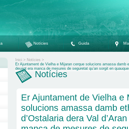
da
Notícies
Guida
Ma
Inici
>
Notícies
>
Er Ajuntament de Vielha e Mijaran cerque solucions amassa damb et
deuant era manca de mesures de seguretat qu’an sorgit en quauques
Notícies
Er Ajuntament de Vielha e 
solucions amassa damb et
d’Ostalaria dera Val d’Aran
manca de mesures de segu