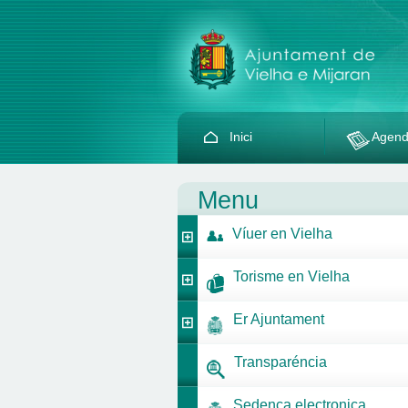
Inici
Agen
Menu
Víuer en Vielha
Torisme en Vielha
Er Ajuntament
Transparéncia
Sedença electronica