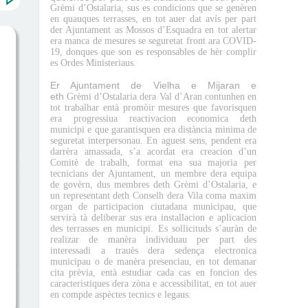
Grèmi
d’
Ostalaria
, sus es condicions que se genèren
en quauques terrasses, en tot auer dat avís per part
der Ajuntament as Mossos d’
Esquadra
en tot alertar
era manca de mesures se seguretat front
ara
COVID
-
19, donques que son es responsables de hèr complir
es Ordes Ministeriaus.
Er Ajuntament de Vielha e Mijaran e
eth
Grèmi
d’
Ostalaria dera
Val
d’
Aran
contunhen en
tot trabalhar entà promòir mesures que favorisquen
era progressiua
reactivacion
economica deth
municipi e que garantisquen era distància minima de
seguretat interpersonau. En aguest sens, pendent era
darrèra amassada, s’a acordat era creacion d’un
Comitè de trabalh, format ena sua majoria per
tecnicians der Ajuntament, un membre dera equipa
de govèrn, dus membres deth
Grèmi
d’
Ostalaria
, e
un representant deth
Conselh
dera
Vila coma maxim
organ de participacion ciutadana municipau, que
servirà tà deliberar
sus era installacion e aplicacion
des terrasses en municipi. Es sollicituds s’auràn de
realizar de manèra individuau per part des
interessadi a trauès dera sedença electronica
municipau o de manèra presenciau, en tot demanar
cita prèvia, entà estudiar cada cas en foncion des
caracteristiques dera zòna e accessibilitat, en tot auer
en compde aspèctes tecnics e legaus.