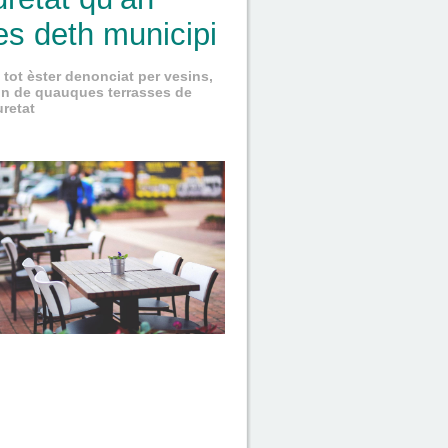
es deth municipi
n tot èster denonciat per vesins,
ion de quauques terrasses de
uretat