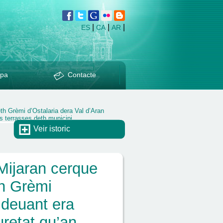
|
|
|
ES
CA
AR
pa
Contacte
h Grèmi d’Ostalaria dera Val d’Aran
 terrasses deth municipi
Veir istoric
Mijaran cerque
h Grèmi
 deuant era
retat qu’an