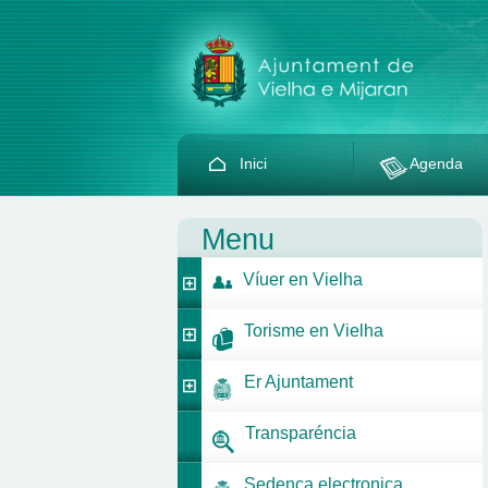
Inici
Agenda
Menu
Víuer en Vielha
Torisme en Vielha
Er Ajuntament
Transparéncia
Sedença electronica