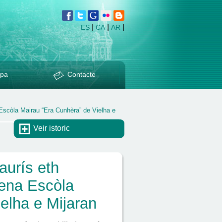
|
|
|
ES
CA
AR
pa
Contacte
 Escòla Mairau “Era Cunhèra” de Vielha e
Veir istoric
aurís eth
 ena Escòla
elha e Mijaran