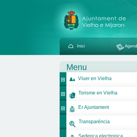
Inici
Agen
Menu
Víuer en Vielha
Torisme en Vielha
Er Ajuntament
Transparéncia
Sedença electronica