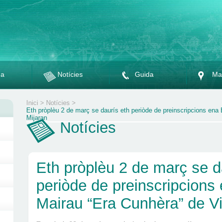
da
Notícies
Guida
Ma
Inici
>
Notícies
>
Eth pròplèu 2 de març se daurís eth periòde de preinscripcions ena
Mijaran
Notícies
Eth pròplèu 2 de març se d
periòde de preinscripcions
Mairau “Era Cunhèra” de Vi