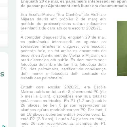
Enquiath 29 de mai, es pairs/mairs interessadi en apun
de passar per Ajuntament entà liurar era documentaci
Era Escòla Mairau “Era Cunhèra” de Vielha e
Mijaran daurís eth pròplèu 2 de març eth
periòde de preinscripcions entara educacion
preinfantila de cara ath cors escolar 2020/21.
A compdar d’aguest dia, enquiath 29 de mai,
es pairs/mairs interessadi en apuntar as
sòns/sues hilhs/es a d’aguest cors escolar,
poderàn he’c, en tot amiar es documents de
besonh en Ajuntament de Vielha e Mijaran, en
orari d’atencion ath public. Es documents son:
fotocòpia deth libre de familha, fotocòpia deth
DNI des pairs/mairs, certificat de conviuença
deth menor e fotocòpia deth contracte de
trabalh des pairs/mairs.
Entath cors escolar 2020/21, era Escòla
Mairau aufrís un totau de 8 places entà P0 (de
6 mesi a 1 an), disponibles ena sua totalitat
entà naues matricules. En P1 (1-2 ans) aufrís
26 places, se ben 8 ja son reservades as
alumnes qu’ara madeish corsen P0. Per tant, i
an 18 places dubèrtes entath pròplèu cors. E,
entà P2 (2-3 ans), i auràn 34 places en totau,
mès 26 son reservades as alumnes de P1