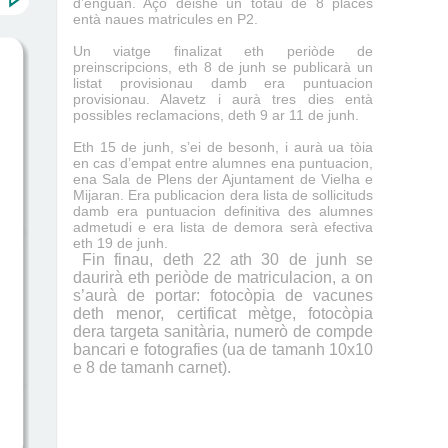
d’enguan. Açò dèishe un totau de 8 places
entà naues matricules en P2.
Un viatge finalizat eth periòde de
preinscripcions, eth 8 de junh se publicarà un
listat provisionau damb era puntuacion
provisionau. Alavetz i aurà tres dies entà
possibles reclamacions, deth 9 ar 11 de junh.
Eth 15 de junh, s’ei de besonh, i aurà ua tòia
en cas d’empat entre alumnes ena puntuacion,
ena Sala de Plens der Ajuntament de Vielha e
Mijaran. Era publicacion dera lista de sollicituds
damb era puntuacion definitiva des alumnes
admetudi e era lista de demora serà efectiva
eth 19 de junh.
Fin finau, deth 22 ath 30 de junh se
daurirà eth periòde de matriculacion, a on
s’aurà de portar: fotocòpia de vacunes
deth menor, certificat mètge, fotocòpia
dera targeta sanitària, numerò de compde
bancari e fotografies (ua de tamanh 10x10
e 8 de tamanh carnet).