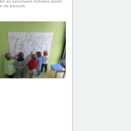
tar as sòns/sues hilhs/es auràn
on de besonh