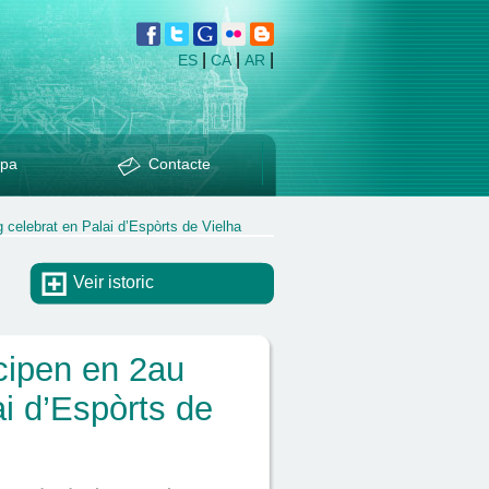
|
|
|
ES
CA
AR
pa
Contacte
 celebrat en Palai d’Espòrts de Vielha
Veir istoric
cipen en 2au
ai d’Espòrts de