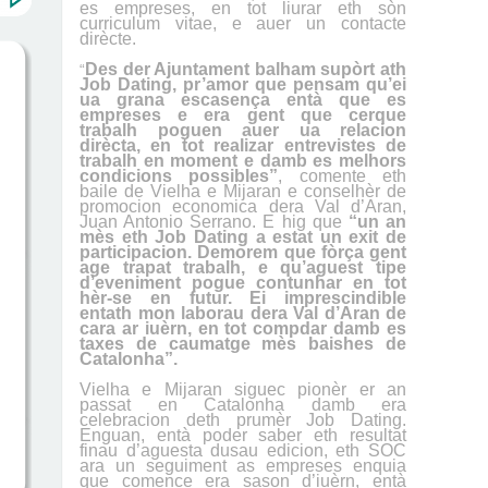
es empreses, en tot liurar eth sòn
curriculum vitae, e auer un contacte
dirècte.
Des der Ajuntament balham supòrt ath
“
Job Dating, pr’amor que pensam qu’ei
ua grana escasença entà que es
empreses e era gent que c
e
rque
trabalh poguen auer ua relacion
dirècta, en tot realizar entrevistes de
trabalh en moment e damb es melhors
condicions possibles”
, comente eth
baile de Vielha e Mijaran e conselhèr de
promocion economica dera Val d’Aran,
Juan Antonio Serrano. E hig que
“un an
mès eth Job Dating a estat un exit de
participacion. Demorem que fòrça gent
age trapat trabalh, e qu’aguest tipe
d’eveniment pogue contunhar en tot
hèr-se en futur. Ei imprescindible
entath mon laborau dera Val d’Aran de
cara ar iuèrn, en tot compdar damb es
taxes de caumatge mès baishes de
Catalonha”.
Vielha e Mijaran siguec pionèr er an
passat en Catalonha damb era
celebracion deth prumèr Job Dating.
Enguan, entà poder saber eth resultat
finau d’aguesta dusau edicion, eth SOC
ara un seguiment as empreses enquia
que comence era sason d’iuèrn, entà