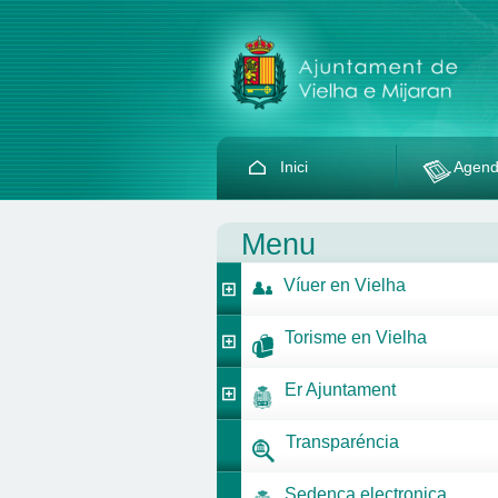
Inici
Agen
Menu
Víuer en Vielha
Torisme en Vielha
Er Ajuntament
Transparéncia
Sedença electronica