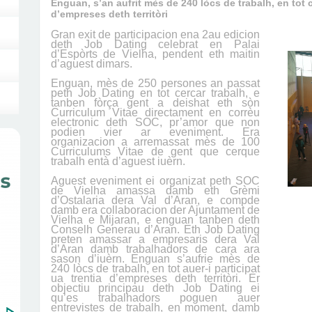
Enguan, s’an aufrit mès de 240 lòcs de trabalh, en tot
d’empreses deth territòri
Gran exit de participacion ena 2au edicion
deth Job Dating celebrat en Palai
d’Espòrts de Vielha, pendent eth maitin
d’aguest dimars.
Enguan, mès de 250 persones an passat
peth Job Dating en tot cercar trabalh, e
tanben fòrça gent a deishat eth sòn
Curriculum Vitae directament en corrèu
electronic deth SOC, pr’amor que non
podien vier ar eveniment. Era
organizacion a arremassat mès de 100
Curriculums Vitae de gent que c
e
rque
trabalh entà d’aguest iuèrn.
Aguest eveniment ei organizat peth SOC
de Vielha amassa damb eth Grèmi
d’Ostalaria dera Val d’Aran, e compde
damb era collaboracion der Ajuntament de
Vielha e Mijaran, e enguan tanben deth
Conselh Generau d’Aran. Eth Job Dating
preten amassar a empresaris dera Val
d’Aran damb trabalhadors de cara ara
sason d’iuèrn. Enguan s’auf
ri
e mès de
240 lòcs de trabalh, en tot auer-i participat
ua trentia d’empreses deth territòri. Er
objectiu principau deth Job Dating ei
qu’es trabalhadors poguen auer
entrevistes de trabalh, en moment, damb