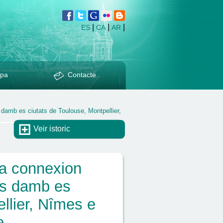
|
|
|
ES
CA
AR
pa
Contacte
 damb es ciutats de Toulouse, Montpellier,
Veir istoric
ua connexion
us damb es
llier, Nîmes e
e