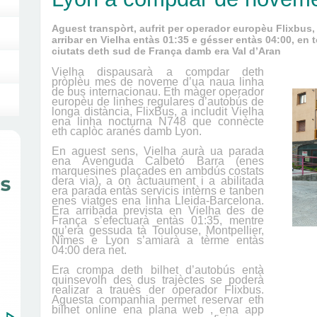
Aguest transpòrt, aufrit per operador europèu Flixbus, 
arribar en Vielha entàs 01:35 e gésser entàs 04:00, en 
ciutats deth sud de França damb era Val d’Aran
Vielha dispausarà a compdar deth
pròplèu mes de noveme d’ua naua linha
de bus internacionau. Eth màger operador
europèu de linhes regulares d’autobús de
longa distància, FlixBus, a includit Vielha
ena linha nocturna N748 que connècte
eth caplòc aranés damb Lyon.
En aguest sens, Vielha aurà ua parada
ena Avenguda Calbetó Barra (enes
marquesines plaçades en ambdús costats
dera via), a on actuaument i a abilitada
era parada entàs servicis intèrns e tanben
enes viatges ena linha Lleida-Barcelona.
Era arribada prevista en Vielha des de
França s’efectuarà entàs 01:35, mentre
qu’era gessuda tà Toulouse, Montpellier,
Nîmes e Lyon s’amiarà a tèrme entàs
04:00 dera net.
Era crompa deth bilhet d’autobús entà
quinsevolh des dus trajèctes se poderà
realizar a trauès der operador Flixbus.
Aguesta companhia permet reservar eth
bilhet online ena plana web
, ena app