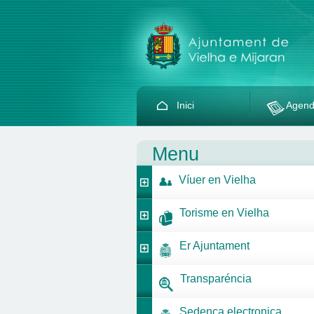
Inici
Agen
Menu
Víuer en Vielha
Torisme en Vielha
Er Ajuntament
Transparéncia
Sedença electronica