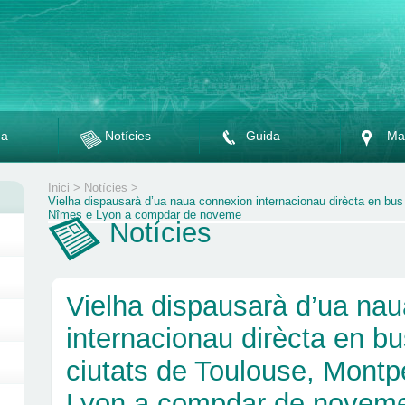
da
Notícies
Guida
Ma
Inici
>
Notícies
>
Vielha dispausarà d’ua naua connexion internacionau dirècta en bus
Nîmes e Lyon a compdar de noveme
Notícies
Vielha dispausarà d’ua na
internacionau dirècta en b
ciutats de Toulouse, Montpe
Lyon a compdar de novem