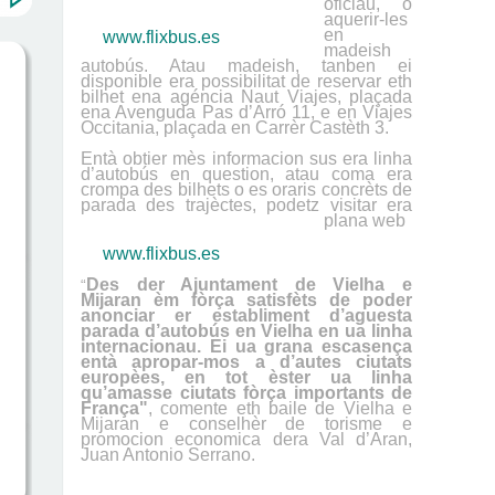
oficiau, o
aquerir-les
en
www.flixbus.es
madeish
autobús. Atau madeish, tanben ei
disponible era possibilitat de reservar eth
bilhet ena agéncia Naut Viajes, plaçada
ena Avenguda Pas d’Arró 11, e en Viajes
Occitania, plaçada en Carrèr Castèth 3.
Entà obtier mès informacion sus era linha
d’autobús en question, atau coma era
crompa des bilhets o es oraris concrèts de
parada des trajèctes, podetz visitar era
plana web
www.flixbus.es
Des der Ajuntament de Vielha e
“
Mijaran èm fòrça satisfèts de poder
anonciar er establiment d’aguesta
parada d’autobús en Vielha en ua linha
internacionau. Ei ua grana escasença
entà
apropar-mos a d’autes ciutats
europèes, en tot èster ua linha
qu’amasse ciutats fòrça importants de
França"
, comente eth baile de Vielha e
Mijaran e conselhèr de torisme e
promocion economica dera Val d’Aran,
Juan Antonio Serrano.