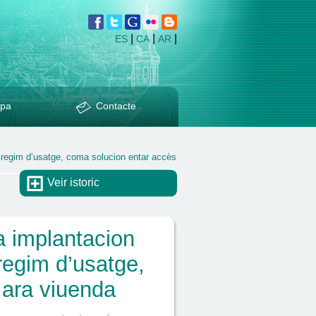
|
|
|
ES
CA
AR
pa
Contacte
n regim d’usatge, coma solucion entar accès
Veir istoric
a implantacion
regim d’usatge,
 ara viuenda