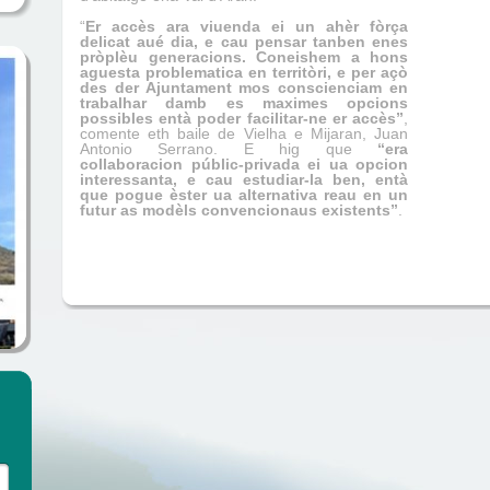
“
Er accès ara viuenda ei un ahèr fòrça
delicat aué dia, e cau pensar tanben enes
pròplèu generacions. Coneishem a hons
aguesta problematica en territòri, e per açò
des der Ajuntament mos conscienciam en
trabalhar damb es maximes opcions
possibles entà poder facilitar-ne er accès”
,
comente eth baile de Vielha e Mijaran, Juan
Antonio Serrano. E hig que
“era
collaboracion públic-privada ei ua opcion
interessanta, e cau estudiar-la ben, entà
que pogue èster ua alternativa reau en un
futur as modèls convencionaus existents”
.