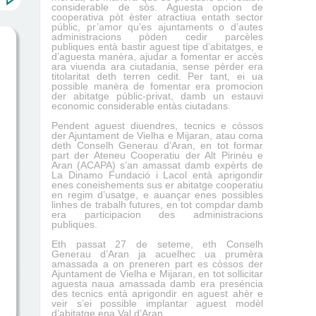
considerable de sòs. Aguesta opcion de
cooperativa pòt èster atractiua entath sector
públic, pr’amor qu’es ajuntaments o d’autes
administracions pòden cedir parcèles
publiques entà bastir aguest tipe d’abitatges, e
d’aguesta manèra, ajudar a fomentar er accès
ara viuenda ara ciutadania, sense pèrder era
titolaritat deth terren cedit.
Per tant, ei ua
possible manèra de fomentar era promocion
der abitatge públic-privat, damb un estauvi
economic considerable entàs ciutadans.
Pendent aguest diuendres, tecnics e còssos
der Ajuntament de Vielha e Mijaran, atau coma
deth Conselh Generau d’Aran, en tot formar
part der Ateneu Cooperatiu der Alt Pirinèu e
Aran (ACAPA) s’an amassat damb expèrts de
La
D
inamo Fundació i Lacol entà
a
prigondir
enes coneishements sus er abitatge cooperatiu
en regim d’
usatge
, e auançar enes possibles
linhes de trabalh futures, en tot compdar damb
era participacion des administracions
publiques.
Eth passat 27 de seteme, eth Conselh
Generau d’Aran ja acuelhec ua prumèra
amassada a on preneren part es còssos der
Ajuntament de Vielha e Mijaran, en tot sollicitar
aguesta naua amassada damb era preséncia
des tecnics entà aprigondir en aguest ahèr e
veir s’ei possible implantar aguest modèl
d’abitatge ena Val d’Aran.