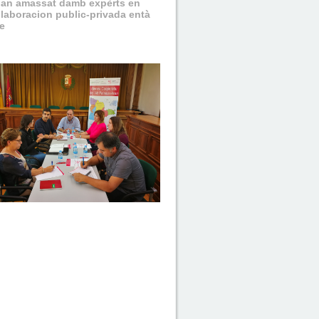
s’an amassat damb expèrts en
llaboracion public-privada entà
e