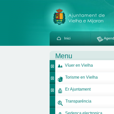
Inici
Agen
Menu
Víuer en Vielha
Torisme en Vielha
Er Ajuntament
Transparéncia
Sedença electronica