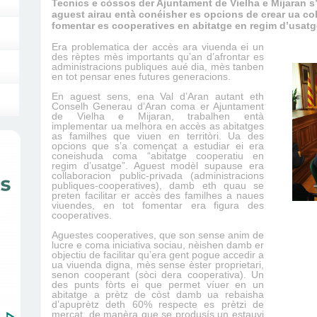
Tecnics e còssos der Ajuntament de Vielha e Mijaran 
aguest airau entà conéisher es opcions de crear ua co
fomentar es cooperatives en abitatge en regim d’usatg
Era problematica der accès ara viuenda ei un
des rèptes mès importants qu’an d’afrontar es
administ
r
acions publiques aué dia, mès tanben
en tot pensar enes futures generacions.
En aguest sens, ena Val d’Aran autant eth
Conselh Generau d’Aran coma er Ajuntament
de Vielha e Mijaran, trabalhen entà
implementar ua melhora en accès as abitatges
as familhes que viuen en territòri. Ua des
opcions que s’a començat a estudiar ei era
coneishuda coma “abitatge cooperatiu en
regim d’usatge”. Aguest modèl supause era
collaboracion public-privada (administracions
publiques-cooperatives), damb eth quau se
preten facilitar er accès des familhes a naues
viuendes, en tot fomentar era figura des
cooperatives.
Aguestes cooperatives, que son sense anim de
lucre e coma iniciativa sociau, nèishen damb er
objectiu de facilitar qu’era gent pogue accedir a
ua viuenda digna, mès sense èster proprietari,
senon cooperant (sòci dera cooperativa). Un
des punts fòrts ei que permet víuer en un
abitatge a prètz de còst damb ua rebaisha
d
’a
puprètz deth 60% respecte es prètzi de
mercat, de manèra que se produsís un estauvi