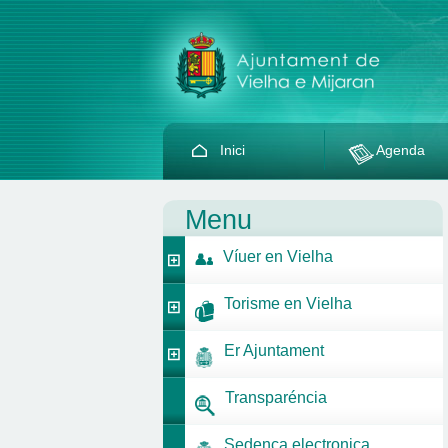
Inici
Agenda
Menu
Víuer en Vielha
Torisme en Vielha
Er Ajuntament
Transparéncia
Sedença electronica