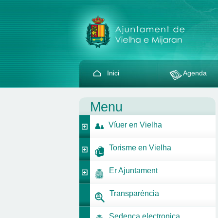
Inici
Agenda
Menu
Víuer en Vielha
Torisme en Vielha
Er Ajuntament
Transparéncia
Sedença electronica