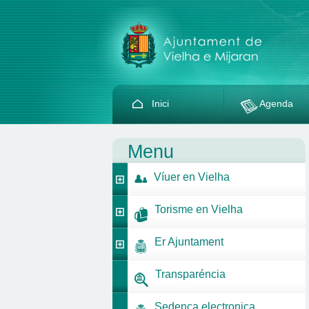
Inici
Agenda
Menu
Víuer en Vielha
Torisme en Vielha
Er Ajuntament
Transparéncia
Sedença electronica