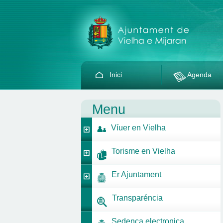
Inici
Agenda
Menu
Víuer en Vielha
Torisme en Vielha
Er Ajuntament
Transparéncia
Sedença electronica