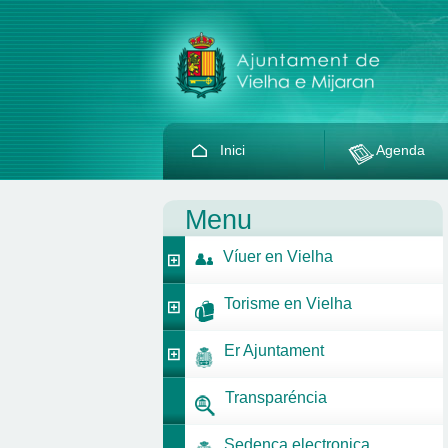
Inici
Agenda
Menu
Víuer en Vielha
Torisme en Vielha
Er Ajuntament
Transparéncia
Sedença electronica