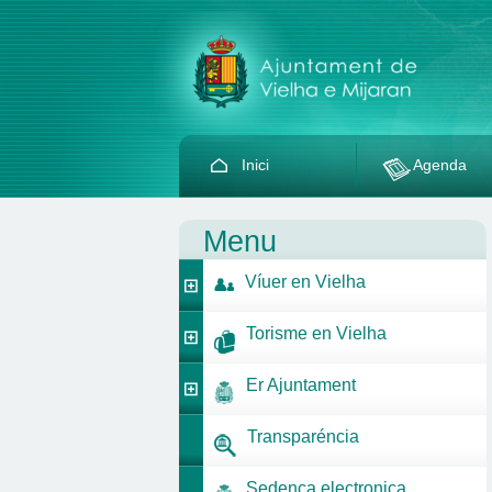
Inici
Agenda
Menu
Víuer en Vielha
Torisme en Vielha
Er Ajuntament
Transparéncia
Sedença electronica