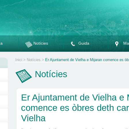
da
Notícies
Guida
Ma
Inici
>
Notícies
>
Er Ajuntament de Vielha e Mijaran comence es òbr
Notícies
Er Ajuntament de Vielha e 
comence es òbres deth car
Vielha