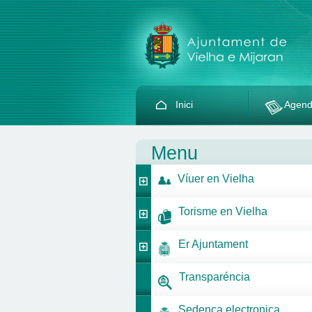
Inici
Agen
Menu
Víuer en Vielha
Torisme en Vielha
Er Ajuntament
Transparéncia
Sedença electronica