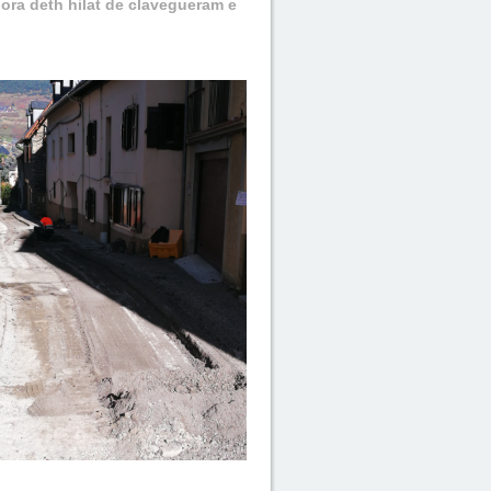
ora deth hilat de clavegueram e