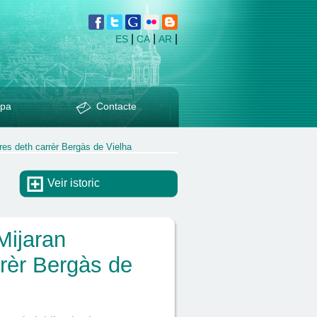
|
|
|
ES
CA
AR
pa
Contacte
es deth carrèr Bergàs de Vielha
Veir istoric
Mijaran
rèr Bergàs de