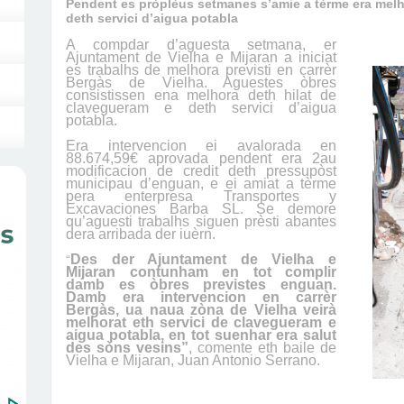
Pendent es pròplèus setmanes s’amie a tèrme era melh
deth servici d’aigua potabla
A compdar d’aguesta setmana, er
Ajuntament de Vielha e Mijaran a iniciat
es trabalhs de melhora previsti en carrèr
Bergàs de Vielha. Aguestes òbres
consistissen ena melhora deth hilat de
clavegueram e deth servici d’aigua
potabla.
Era intervencion ei avalorada en
88.674,59€ aprovada pendent era 2au
modificacion de credit deth pressupòst
municipau d’enguan, e ei amiat a tèrme
pera enterpresa Transportes y
Excavaciones Barba SL. Se demore
qu’aguesti trabalhs siguen prèsti abantes
dera arribada der iuèrn.
Des der Ajuntament de Vielha e
“
Mijaran contunham en tot complir
damb es òbres previstes enguan.
Damb era intervencion en carrèr
Bergàs, ua naua zòna de Vielha veirà
melhorat eth servici de clavegueram e
aigua potabla, en tot suenhar era salut
des sòns vesins”
, comente eth baile de
Vielha e Mijaran, Juan Antonio Serrano.