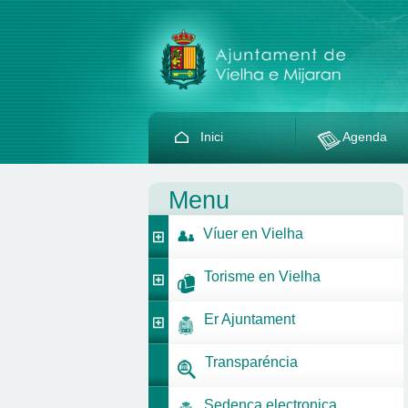
Inici
Agenda
Menu
Víuer en Vielha
Torisme en Vielha
Er Ajuntament
Transparéncia
Sedença electronica