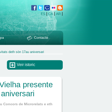
|
|
|
ES
CA
AR
pa
Contacte
vitats deth sòn 17au aniversari
Veir istoric
Vielha presente
 aniversari
u Concors de Microrelats e eth