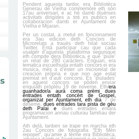
Pendent aguesta tardor, era Bibliotèca
Generau de Vielha commemòre eth sòn
17au aniversari, e ac hè damb diuèrses
activitats dirigides a toti es publics en
collaboracion damb er Ajuntament de
Vielha e Mijaran.
Per un costat, a metut en foncionament
era 3au edicion deth Concors de
Microrelats a trauès deth hilat sociau
Twitter. Entà participar cau que cada
usatgèr d’aguesta plataforma seguisque
eth compde dera Bibliotèca, e que ’piule’
un relat de 280 caràcters. Enguan, era
tematica escuelhuda entath concors ei era
musica, mès a d’èster un microrelat de
creacion pròpria e que non age estat
premiat en d’auti concorsi. Es ’piulades’
en aguest concors se pòden enviar
enquiath pròplèu 19 de noveme.
Eth/
era
guanhador/a aurà coma prèmi dues
entrades entath concèrt de Gospel,
organizat per Ajuntament, eth dia
7 de
deseme,
dues entrades tara pista de gèu
deth Palai e
dues entrades entara
programacion annau culturau familiau der
Ajuntament.
Ath delà, tanben se trape en marcha eth
2au Concors de fotografia
“
Eth Mèn
repopet
”, qu’amie a tèrme era Bibliotèca,
amassa damb er Ajuntament e er airau de