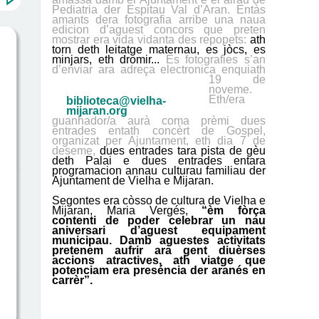
Pediatria der Espitau Val d’Aran. Entàs
amants dera fotografia arribe una naua
edicion d’aguest concors que preten
mostrar era vida vidanta des repopets:
ath
torn deth leitatge maternau, es jòcs, es
minjars, eth dromir...
Es fotografies s’an
d’enviar ara adreça electronica
enquiath
19 de
noveme.
Eth/era
biblioteca@vielha-
mijaran.org
guanhador/a aurà coma prèmi dues
entrades entath concèrt de Gospel,
organizat per Ajuntament, eth dia 7 de
deseme,
dues entrades tara pista de gèu
deth Palai e dues entrades entara
programacion annau culturau familiau der
Ajuntament
de Vielha e Mijaran
.
Segontes era còsso de cultura de Vielha e
Mijaran, Maria Vergés,
“èm fòrça
contenti de poder celebrar un nau
aniversari d’aguest equipament
municipau. Damb aguestes activitats
pretenem aufrir ara gent diuèrses
accions atractives, ath viatge que
potenciam era preséncia der aranés en
carrèr”.