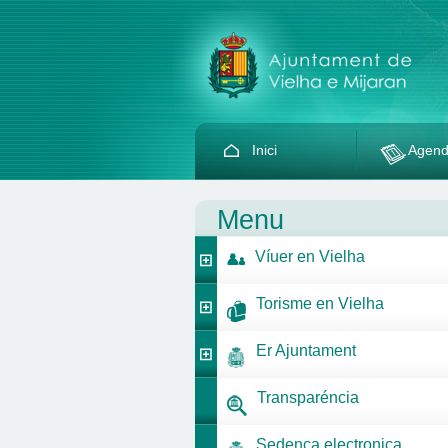
Inici
Agen
Menu
Víuer en Vielha
Torisme en Vielha
Er Ajuntament
Transparéncia
Sedença electronica