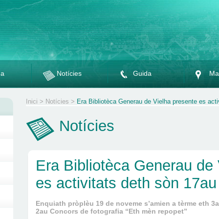
da
Notícies
Guida
Ma
Inici
>
Notícies
>
Era Bibliotèca Generau de Vielha presente es acti
Notícies
Era Bibliotèca Generau de 
es activitats deth sòn 17au
Enquiath pròplèu 19 de noveme s’amien a tèrme eth 3a
2au Concors de fotografia “Eth mèn repopet”