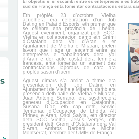
Er objectiu ei er escambi entre es enterpreses e es tra
sud de França entà fomentar contractacions entara sa
Eth pròplèu 23 d’octobre, Vielha
acuelherà era celebracion d
’un
Job
Dating en Palai d’Espòrts,
eth prumèr que
se celèbre ena provincia de Lhèida.
Aguest eveniment, organizat peth SOC
Vielha en collaboracion damb eth Grèmi
d’Ostalaria dera Val d’Aran e er
Ajuntament de Vielha e Mijaran, preten
favorir que i age un escambi entre es
enterpreses e trabalhadors dera Val
d’Aran e der aute costat dera termièra
francesa, entà fomentar un aument des
contractacions laboraus de cara ara
pròplèu sason d’iuèrn.
Aguest dimars s’a amiat a tèrme era
presentacion deth Job Dating en
Ajuntament de Vielha e Mijaran, damb era
preséncia deth baile de Vielha e Mijaran,
Juan Antonio Serrano, era sosdirectora
generau d’Ocupacion en Catalonha,
Susana D
í
az, eth cap deth Servici
Territoriau d’Ocupacion de Lhèida, Alt
Pirineu e Aran, Oriol Salvia, eth director
deth SOC Vielha, Jesús Vergés, eth
president deth Grèmi d’Ostalaria dera Val
d’Aran, Ambròs Barberà e Michel
Montserrat, membre der UMIH de França.