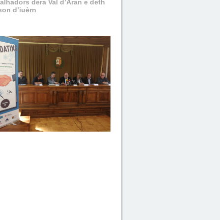
balhadors dera Val d’Aran e deth
son d’iuèrn