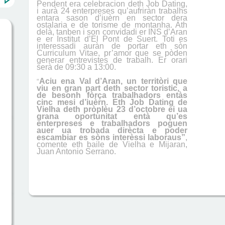
Pendent era celebracion deth Job Dating,
i aurà 24 enterpreses qu’aufriràn trabalhs
entara sason d’iuèrn en sector dera
ostalaria e de torisme de montanha. Ath
delà, tanben i son convidadi er INS d’Aran
e er Institut d’El Pont de Suert. Toti es
interessadi auràn de portar eth sòn
Curriculum Vitae, pr’amor que se pòden
generar entrevistes de trabalh. Er orari
serà de 09:30 a 13:00.
Aciu ena Val d’Aran, un territòri que
“
viu en gran part deth sector toristic, a
de besonh fòrça trabalhadors entàs
cinc mesi d’iuèrn. Eth Job Dating de
Vielha deth pròplèu 23 d’octobre ei ua
grana oportunitat entà qu’es
enterpreses e trabalhadors poguen
auer ua trobada dirècta e poder
escambiar es sòns interèssi laboraus”
,
comente eth baile de Vielha e Mijaran,
Juan Antonio Serrano.