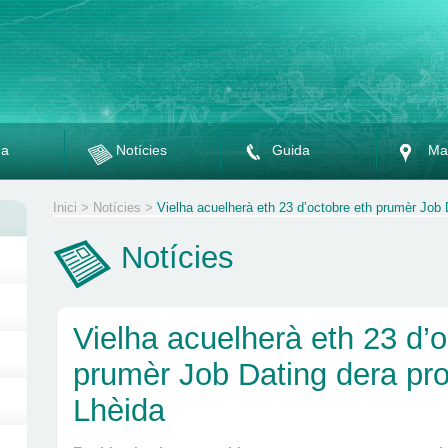
da
Notícies
Guida
Ma
Inici
>
Notícies
>
Vielha acuelherà eth 23 d’octobre eth prumèr Job 
Notícies
Vielha acuelherà eth 23 d’o
prumèr Job Dating dera pro
Lhèida