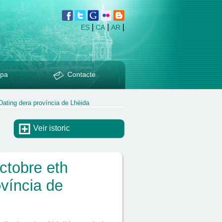
|
|
|
ES
CA
AR
pa
Contacte
Dating dera província de Lhèida
Veir istoric
ctobre eth
víncia de