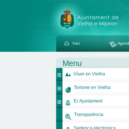
Inici
Agen
Menu
Víuer en Vielha
Torisme en Vielha
Er Ajuntament
Transparéncia
Sedença electronica