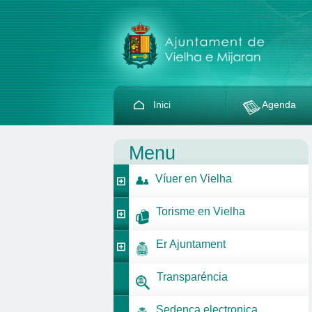
Inici
Agenda
Menu
Víuer en Vielha
Torisme en Vielha
Er Ajuntament
Transparéncia
Sedença electronica