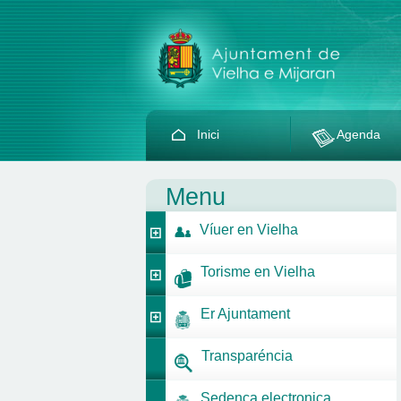
Inici
Agenda
Menu
Víuer en Vielha
Torisme en Vielha
Er Ajuntament
Transparéncia
Sedença electronica