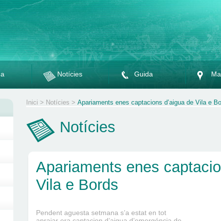
da
Notícies
Guida
Ma
Inici
>
Notícies
>
Apariaments enes captacions d’aigua de Vila e B
Notícies
Apariaments enes captacio
Vila e Bords
Pendent aguesta setmana s’a estat en tot
apraiar era captacion d’aigua d’emergéncia de