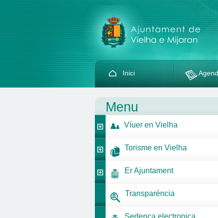
Inici
Agen
Menu
Víuer en Vielha
Torisme en Vielha
Er Ajuntament
Transparéncia
Sedença electronica