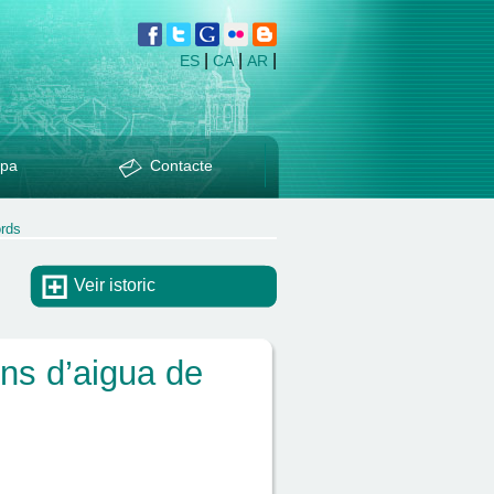
|
|
|
ES
CA
AR
pa
Contacte
ords
Veir istoric
ns d’aigua de