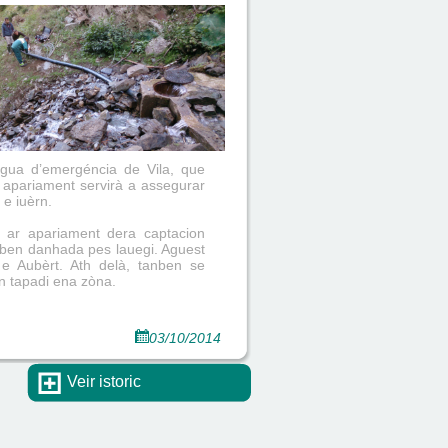
igua d’emergéncia de Vila, que
t apariament servirà a assegurar
 e iuèrn.
 ar apariament dera captacion
nben danhada pes lauegi. Aguest
e Aubèrt. Ath delà, tanben se
en tapadi ena zòna.
03/10/2014
Veir istoric