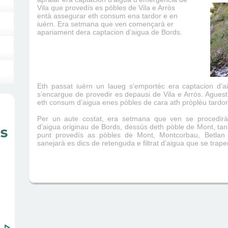
Vila que provedís es pòbles de Vila e Arròs
entà assegurar eth consum ena tardor e en
iuèrn. Era setmana que ven començarà er
apariament dera captacion d’aigua de Bords.
Eth passat iuèrn un laueg s’emportèc era captacion d’a
s’encargue de provedir es depausi de Vila e Arròs. Agues
eth consum d’aigua enes pòbles de cara ath pròplèu tardor
Per un aute costat, era setmana que ven se procedirà
d’aigua originau de Bords, dessús deth pòble de Mont, ta
punt provedís as pòbles de Mont, Montcorbau, Betlan 
sanejarà es dics de retenguda e filtrat d’aigua que se trap