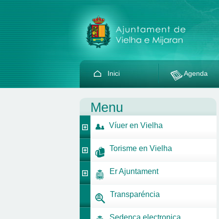
Inici
Agenda
Menu
Víuer en Vielha
Torisme en Vielha
Er Ajuntament
Transparéncia
Sedença electronica