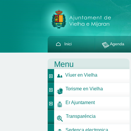
Inici
Agenda
Menu
Víuer en Vielha
Torisme en Vielha
Er Ajuntament
Transparéncia
Sedença electronica