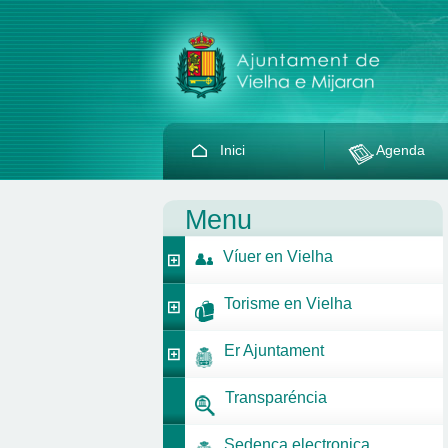
Inici
Agenda
Menu
Víuer en Vielha
Torisme en Vielha
Er Ajuntament
Transparéncia
Sedença electronica