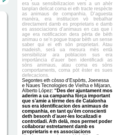
era sua sensibilizacion vers a un ahèr
tanplan delicat coma ei eth tracte respècte
as animaus de companhia. D’aguesta
manèra, era institucion vò trebalhar
directament damb es proprietaris e damb
es associacions d’animaus en cas que i
age era notificacion dera pèrta de bèth
animau o se’n pogue trapar bèth un sense
saber qui ei eth sòn proprietari. Atau
madeish, será ua mesura mès entà
sensibilizar ara poblacion sus era
importància d’auer ben identificadi as
sòns animaus, atau coma es sòns
comportaments, coma pòt èster es sues
defecacions.
Segontes eth còsso d’Espòrts, Joenessa
e Naues Tecnologies de Vielha e Mijaran,
Alberto López:
“Des der ajuntament mos
aderim a ua campanha fòrça important
que s’amie a tèrme des de Catalonha
sus era identificacion des animaus de
companhia, en tant qu’èm conscienti
deth besonh d’auer-les localizadi e
controtladi. Ath delà, mos permet poder
collaborar estretament damb es
proprietaris e es associacions