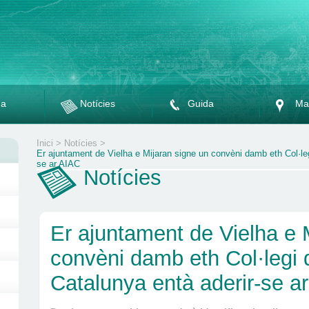
da
Notícies
Guida
Ma
Inici
>
Notícies
>
Er ajuntament de Vielha e Mijaran signe un convèni damb eth Col·leg
se ar AIAC
Notícies
Er ajuntament de Vielha e 
convèni damb eth Col·legi 
Catalunya entà aderir-se a