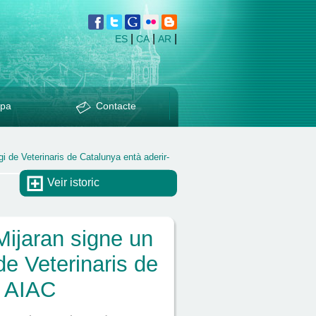
|
|
|
ES
CA
AR
pa
Contacte
i de Veterinaris de Catalunya entà aderir-
Veir istoric
Mijaran signe un
de Veterinaris de
r AIAC