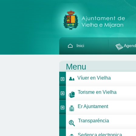
Inici
Agen
Menu
Víuer en Vielha
Torisme en Vielha
Er Ajuntament
Transparéncia
Sedença electronica