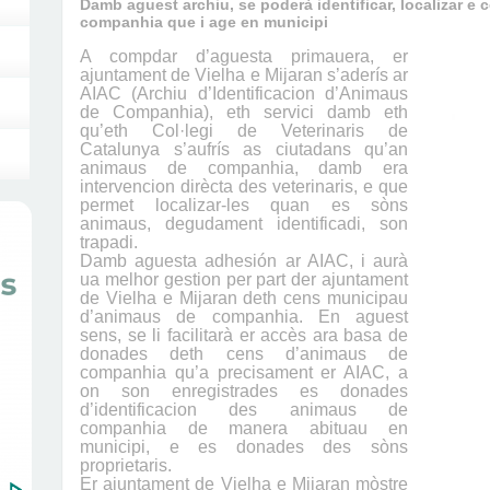
Damb aguest archiu, se poderà identificar, localizar e 
companhia que i age en municipi
A compdar d’aguesta primauera, er
ajuntament de Vielha e Mijaran s’aderís ar
AIAC (Archiu d’Identificacion d’Animaus
de Companhia), eth servici damb eth
qu’eth Col·legi de Veterinaris de
Catalunya s’aufrís as ciutadans qu’an
animaus de companhia, damb era
intervencion dirècta des veterinaris, e que
permet localizar-les quan es sòns
animaus, degudament identificadi, son
trapadi.
Damb aguesta adhesión ar AIAC, i aurà
ua melhor gestion per part der ajuntament
de Vielha e Mijaran deth cens municipau
d’animaus de companhia. En aguest
sens, se li facilitarà er accès ara basa de
donades deth cens d’animaus de
companhia qu’a precisament er AIAC, a
on son enregistrades es donades
d’identificacion des animaus de
companhia de manera abituau en
municipi, e es donades des sòns
proprietaris.
Er ajuntament de Vielha e Mijaran mòstre