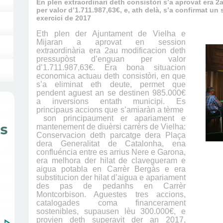
En plen extraordinari deth consistòri s’a aprovat era 
per valor d’1.711.987,63€, e, ath delà, s’a confirmat un
exercici de 2017
Eth plen der Ajuntament de Vielha e
Mijaran a aprovat en session
extraordinària era 2au modificacion deth
pressupòst d’enguan per valor
d’1.711.987,63€. Era bona situacion
economica actuau deth consistòri, en que
s’a eliminat eth deute, permet que
pendent aguest an se destinen 985.000€
a inversions entath municipi. Es
principaus accions que s’amiaràn a tèrme
son principaument er apariament e
mantenement de diuèrsi carrèrs de Vielha:
Conservacion deth parcatge dera Plaça
dera Generalitat de Catalonha, ena
confluéncia entre es arrius Nere e Garona,
era melhora der hilat de clavegueram e
aigua potabla en Carrèr Bergàs e era
substitucion der hilat d’aigua e apariament
des pas de pedanhs en Carrèr
Montcorbison. Aguestes tres accions,
catalogades coma financerament
sostenibles, supausen lèu 300.000€, e
provien deth superavit der an 2017,