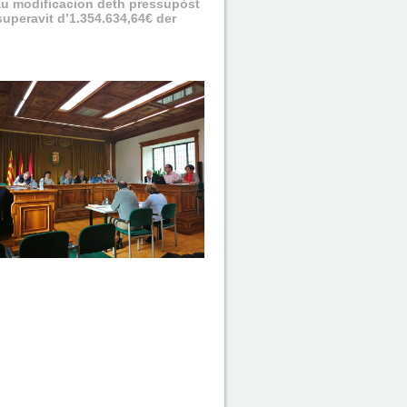
2au modificacion deth pressupòst
 superavit d’1.354.634,64€ der