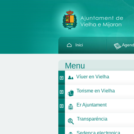
Inici
Agen
Menu
Víuer en Vielha
Torisme en Vielha
Er Ajuntament
Transparéncia
Sedença electronica