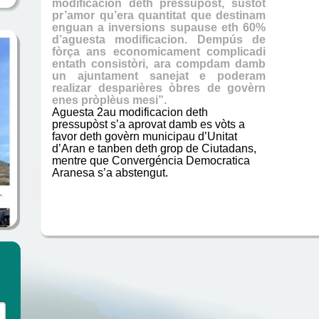
modificacion deth pressupòst, sustot
pr’amor qu’era quantitat que destinam
enguan a inversions supause eth 60%
d’aguesta modificacion. Dempús de
fòrça ans economicament complicadi
entath consistòri, ara compdam damb
un ajuntament sanejat e poderam
realizar desparières òbres de govèrn
enes pròplèus mesi”.
Aguesta 2au modificacion deth
pressupòst s’a aprovat damb es vòts a
favor deth govèrn municipau d’Unitat
d’Aran e tanben deth grop de Ciutadans,
mentre que Convergéncia Democratica
Aranesa s’a abstengut.