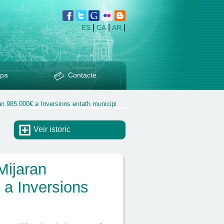
|
|
|
ES
CA
AR
pa
Contacte
an 985.000€ a Inversions entath municipi
Veir istoric
Mijaran
 a Inversions