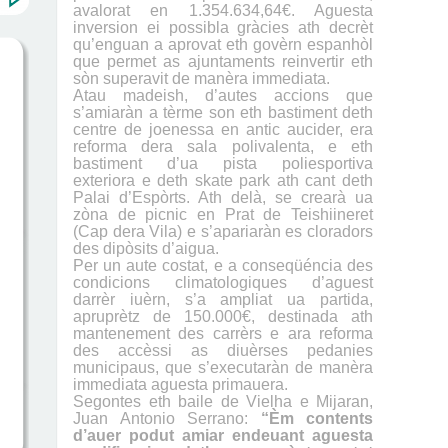
avalorat en 1.354.634,64€. Aguesta
inversion ei possibla gràcies ath decrèt
qu’enguan a aprovat eth govèrn espanhòl
que permet as ajuntaments reinvertir eth
sòn superavit de manèra immediata.
Atau madeish, d’autes accions que
s’amiaràn a tèrme son eth bastiment deth
centre de joenessa en antic aucider, era
reforma dera sala polivalenta, e eth
bastiment d’ua pista poliesportiva
exteriora e deth skate park ath cant deth
Palai d’Espòrts. Ath delà, se crearà ua
zòna de picnic en Prat de Teishiineret
(Cap dera Vila) e s’apariaràn es cloradors
des dipòsits d’aigua.
Per un aute costat, e a conseqüéncia des
condicions climatologiques d’aguest
darrèr iuèrn, s’a ampliat ua partida,
apruprètz de 150.000€, destinada ath
mantenement des carrèrs e ara reforma
des accèssi as diuèrses pedanies
municipaus, que s’executaràn de manèra
immediata aguesta primauera.
Segontes eth baile de Vielha e Mijaran,
Juan Antonio Serrano:
“Èm contents
d’auer podut amiar endeuant aguesta