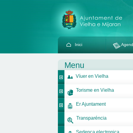
Inici
Agen
Menu
Víuer en Vielha
Torisme en Vielha
Er Ajuntament
Transparéncia
Sedença electronica