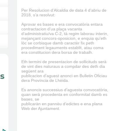
Per Resolucion d’Alcaldia de data 4 d’abriu de
2018, s’a resolvut:
Aprovar es bases e era convocatòria entara
contractacion d’ua plaça vacanta
d’administratiu/va C-2, tà regim laborau interin,
mejançant concors-oposicion, e enquia qu’eth
lòc se corbisque damb caractèr fix peth
procediment legauments establit, atau coma
era constitucion dera borsa de trabalh.
Eth termini de presentacion de sollicituds serà
de vint dies naturaus a compdar des deth dia
següent ara
publicacion d’aguest anonci en Bulletin Oficiau
dera Província de Lhèida.
Es anoncis successius d’aguesta convocatòria,
quan serà procedenta en conformitat damb es
bases, se
publicaràn en pannèu
d’edictes e ena plana
Web der Ajuntament.