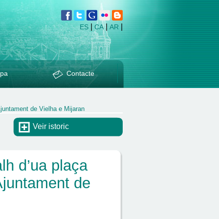
|
|
|
ES
CA
AR
pa
Contacte
Ajuntament de Vielha e Mijaran
Veir istoric
lh d’ua plaça
 Ajuntament de