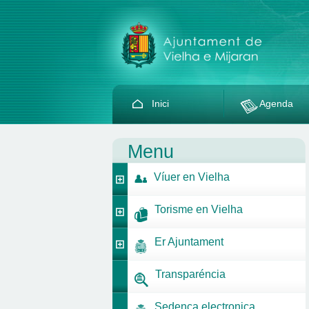
Inici
Agenda
Menu
Víuer en Vielha
Torisme en Vielha
Er Ajuntament
Transparéncia
Sedença electronica