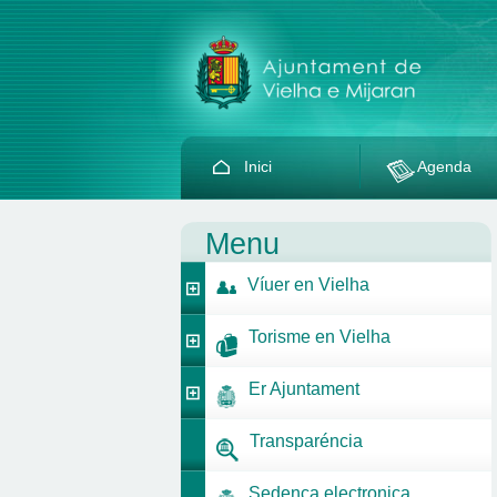
Inici
Agenda
Menu
Víuer en Vielha
Torisme en Vielha
Er Ajuntament
Transparéncia
Sedença electronica