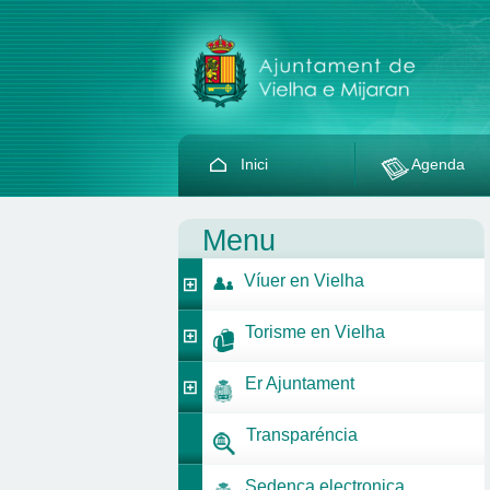
Inici
Agenda
Menu
Víuer en Vielha
Torisme en Vielha
Er Ajuntament
Transparéncia
Sedença electronica