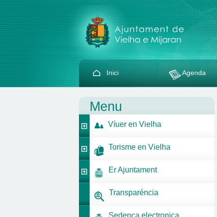
Inici
Agenda
Menu
Víuer en Vielha
Torisme en Vielha
Er Ajuntament
Transparéncia
Sedença electronica