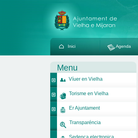
Inici
Agenda
Menu
Víuer en Vielha
Torisme en Vielha
Er Ajuntament
Transparéncia
Sedença electronica