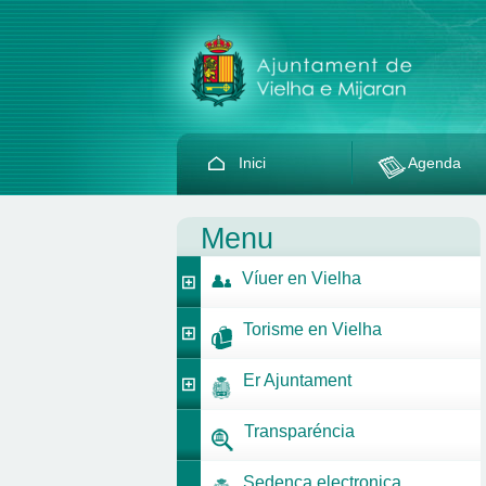
Inici
Agenda
Menu
Víuer en Vielha
Torisme en Vielha
Er Ajuntament
Transparéncia
Sedença electronica