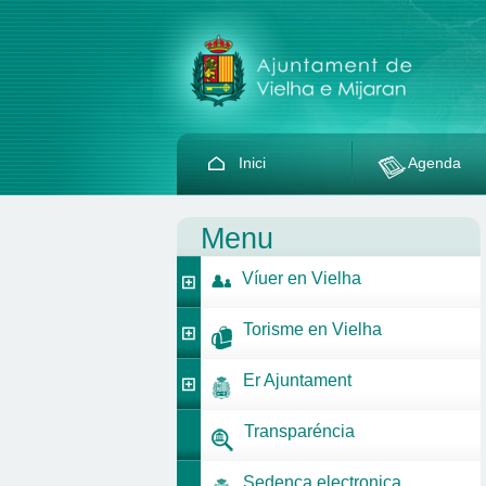
Inici
Agenda
Menu
Víuer en Vielha
Torisme en Vielha
Er Ajuntament
Transparéncia
Sedença electronica