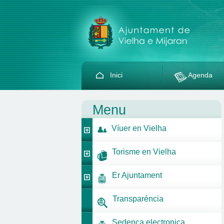
Inici
Agenda
Menu
Víuer en Vielha
Torisme en Vielha
Er Ajuntament
Transparéncia
Sedença electronica