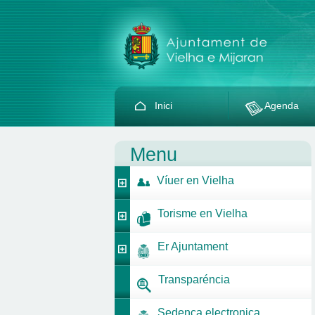
Inici
Agenda
Menu
Víuer en Vielha
Torisme en Vielha
Er Ajuntament
Transparéncia
Sedença electronica