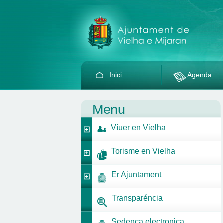
Inici
Agenda
Menu
Víuer en Vielha
Torisme en Vielha
Er Ajuntament
Transparéncia
Sedença electronica