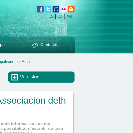
|
|
|
ES
CA
AR
pa
Contacte
ipalisme per Aran
Veir istoric
ssociacion deth
 entà informar-se sus era
 possibilitat d’establir ua taxa