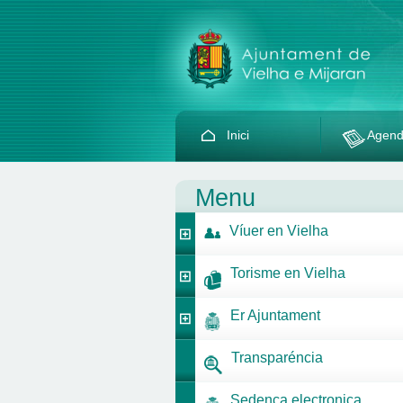
Inici
Agen
Menu
Víuer en Vielha
Torisme en Vielha
Er Ajuntament
Transparéncia
Sedença electronica