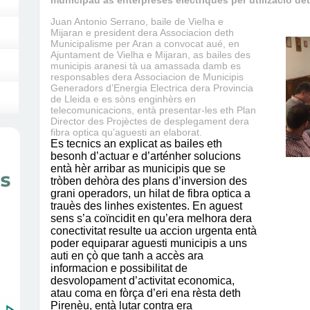
municipau as enterpreses electriques per utilizacio de
Juan Antonio Serrano, baile de Vielha e
Mijaran e president dera Associacion deth
Municipalisme per Aran a convocat aué, en
Ajuntament de Vielha e Mijaran, as bailes des
municipis aranesi tà ua amassada damb es
responsables dera Associacion de Municipis
Generadors d’Energia Electrica dera Provincia
de Lleida e es sòns enginhèrs en
telecomunicacions, entà presentar-les eth Plan
Director des Projèctes de desplegament dera
fibra optica qu’aguesti an elaborat.
Es tecnics an explicat as bailes eth
besonh d’actuar e d’arténher solucions
entà hèr arribar as municipis que se
tròben dehòra des plans d’inversion des
grani operadors, un hilat de fibra optica a
trauès des linhes existentes. En aguest
sens s’a coïncidit en qu’era melhora dera
conectivitat resulte ua accion urgenta entà
poder equiparar aguesti municipis a uns
auti en çò que tanh a accès ara
informacion e possibilitat de
desvolopament d’activitat economica,
atau coma en fòrça d’eri ena rèsta deth
Pirenèu, entà lutar contra era