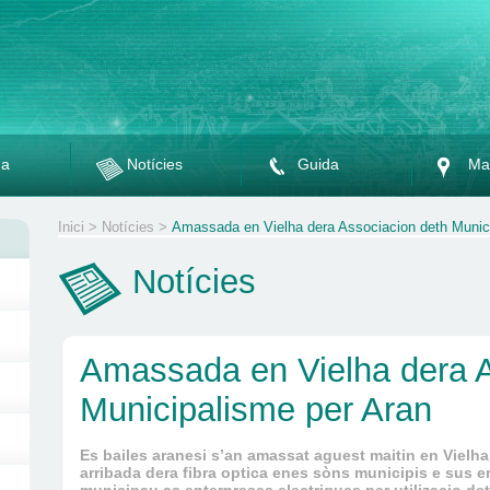
da
Notícies
Guida
Ma
Inici
>
Notícies
>
Amassada en Vielha dera Associacion deth Munic
Notícies
Amassada en Vielha dera A
Municipalisme per Aran
Es bailes aranesi s’an amassat aguest maitin en Vielha
arribada dera fibra optica enes sòns municipis e sus era