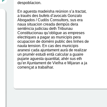
despoblacion.
En aguesta madeisha reünion s’a tractat,
a trauès des bufets d’avocats Gonzalo
Abogados / Cudós Consultors, sus era
naua situacion creada dempús dera
senténcia judiciau deth Tribunau
Constitucionau qu’obligue as empreses
electriques a pagar as municipis pera
ocupacion de domèni public des linhes de
nauta tension. En cas des municipis
aranesi cada ajuntament aurà de realizar
un prumèr estudi entà calcular a guaire
pujarie aguesta quantitat, ahèr sus eth
qu’er Ajuntament de Vielha e Mijaran a ja
començat a trabalhar.