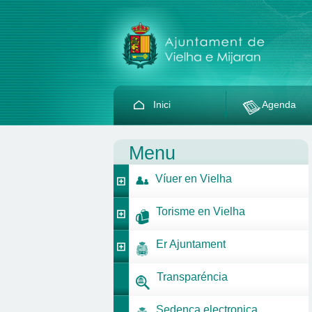
Inici
Agenda
Menu
Víuer en Vielha
Torisme en Vielha
Er Ajuntament
Transparéncia
Sedença electronica