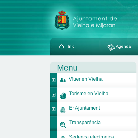
Inici
Agenda
Menu
Víuer en Vielha
Torisme en Vielha
Er Ajuntament
Transparéncia
Sedença electronica