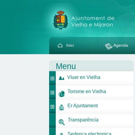
Inici
Agenda
Menu
Víuer en Vielha
Torisme en Vielha
Er Ajuntament
Transparéncia
Sedença electronica