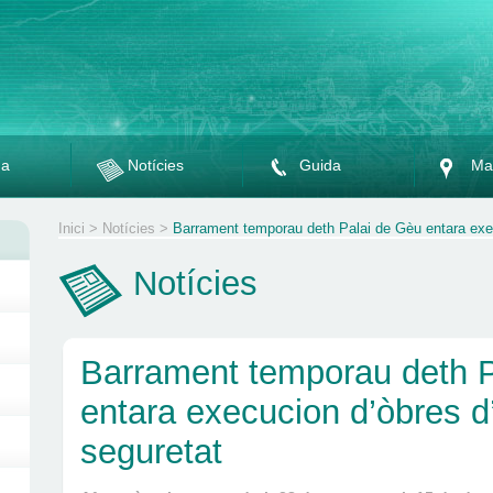
da
Notícies
Guida
Ma
Inici
>
Notícies
>
Barrament temporau deth Palai de Gèu entara exec
Notícies
Barrament temporau deth P
entara execucion d’òbres d
seguretat