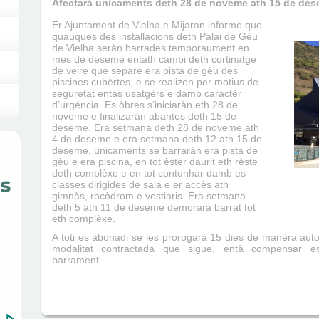
Afectarà unicaments deth 28 de noveme ath 15 de de
Er Ajuntament de Vielha e Mijaran informe que
quauques des installacions deth Palai de Gèu
de Vielha seràn barrades temporaument en
mes de deseme entath cambi deth cortinatge
de veire que separe era pista de gèu des
piscines cubèrtes, e se realizen per motius de
seguretat entàs usatgèrs e damb caractèr
d’urgéncia. Es òbres s’iniciaràn eth 28 de
noveme e finalizaràn abantes deth 15 de
deseme. Era setmana deth 28 de noveme ath
4 de deseme e era setmana deth 12 ath 15 de
deseme, unicaments se barraràn era pista de
gèu e era piscina, en tot èster daurit eth rèste
deth complèxe e en tot contunhar damb es
classes dirigides de sala e er accès ath
gimnàs, rocòdrom e vestiaris. Era setmana
deth 5 ath 11 de deseme demorarà barrat tot
eth complèxe.
A toti es abonadi se les prorogarà 15 dies de manèra aut
modalitat contractada que sigue, entà compensar e
barrament.