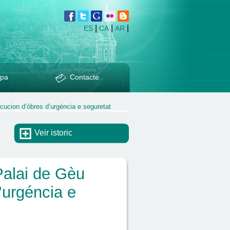
|
|
|
ES
CA
AR
pa
Contacte
ucion d’òbres d’urgéncia e seguretat
Veir istoric
alai de Gèu
’urgéncia e