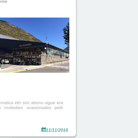
seme
omatica eth sòn abono sigue era
s molèsties ocasionades peth
11/11/2016